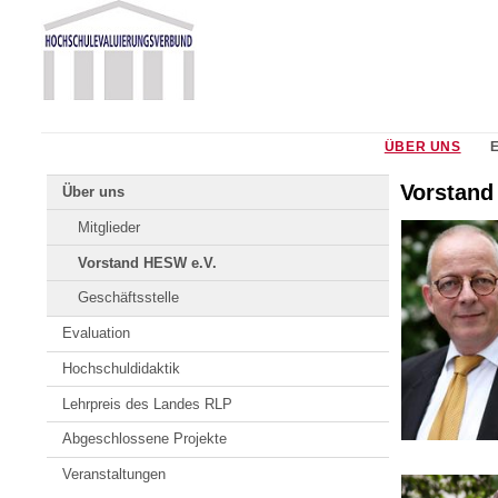
Zum
Johannes
Inhalt
Gutenberg-
springen
Universität
Mainz
ÜBER UNS
Vorstand
Über uns
Mitglieder
Vorstand HESW e.V.
Geschäftsstelle
Evaluation
Hochschuldidaktik
Lehrpreis des Landes RLP
Abgeschlossene Projekte
Veranstaltungen