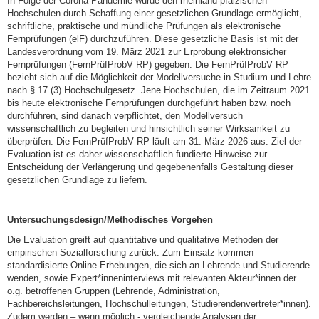
In Folge der Corona-Pandemie wurde den rheinland-pfälzischen
Hochschulen durch Schaffung einer gesetzlichen Grundlage ermöglicht,
schriftliche, praktische und mündliche Prüfungen als elektronische
Fernprüfungen (elF) durchzuführen. Diese gesetzliche Basis ist mit der
Landesverordnung vom 19. März 2021 zur Erprobung elektronsicher
Fernprüfungen (FernPrüfProbV RP) gegeben. Die FernPrüfProbV RP
bezieht sich auf die Möglichkeit der Modellversuche in Studium und Lehre
nach § 17 (3) Hochschulgesetz. Jene Hochschulen, die im Zeitraum 2021
bis heute elektronische Fernprüfungen durchgeführt haben bzw. noch
durchführen, sind danach verpflichtet, den Modellversuch
wissenschaftlich zu begleiten und hinsichtlich seiner Wirksamkeit zu
überprüfen. Die FernPrüfProbV RP läuft am 31. März 2026 aus. Ziel der
Evaluation ist es daher wissenschaftlich fundierte Hinweise zur
Entscheidung der Verlängerung und gegebenenfalls Gestaltung dieser
gesetzlichen Grundlage zu liefern.
Untersuchungsdesign/Methodisches Vorgehen
Die Evaluation greift auf quantitative und qualitative Methoden der
empirischen Sozialforschung zurück. Zum Einsatz kommen
standardisierte Online-Erhebungen, die sich an Lehrende und Studierende
wenden, sowie Expert*inneninterviews mit relevanten Akteur*innen der
o.g. betroffenen Gruppen (Lehrende, Administration,
Fachbereichsleitungen, Hochschulleitungen, Studierendenvertreter*innen).
Zudem werden – wenn möglich - vergleichende Analysen der