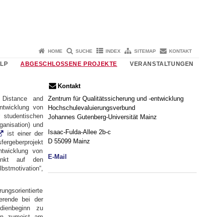
HOME
SUCHE
INDEX
SITEMAP
KONTAKT
RLP
ABGESCHLOSSENE PROJEKTE
VERANSTALTUNGEN
Kontakt
Zentrum für Qualitätssicherung und -entwicklung
m Distance and
ntwicklung von
Hochschulevaluierungsverbund
r studentischen
Johannes Gutenberg-Universität Mainz
ganisation) und
Isaac-Fulda-Allee 2b-c
ist einer der
D 55099 Mainz
fergeberprojekt
ntwicklung von
E-Mail
punkt auf den
tmotivation“,
ungsorientierte
erende bei der
dienbeginn zu
ein zumeist am