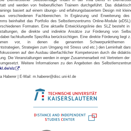
att und werden von freiberuflichen Trainern durchgeführt. Das didaktisc
ainings basiert auf einem übungs- und erfahrungsbasiertem Design mit klei
aus verschiedenen Fachbereichen. In Ergänzung und Erweiterung des 
ms beinhaltet das Portfolio des Selbstlernzentrums Online-Module (eDSL
rschiedenen Formaten. Eine aktuelle Entwicklungslinie des SLZ besteht in
staltungen, die direkte und indirekte Ansätze zur Förderung von Selbs
 dabei fachkulturelle Spezifika berücksichtigen. Eine direkte Förderung liegt
men vor, in denen die genannten Schwerpunktthemen (Ler
strategien, Strategien zum Umgang mit Stress und etc.) den Lerninhalt darste
fokussieren auf den Ausbau überfachlicher Kompetenzen durch die didakti
ng. Die Veranstaltungen werden in enger Zusammenarbeit mit Vertretern der 
 umgesetzt. Weitere Informationen zu den Angeboten des Selbstlernzentru
l.de/slz
.
a Haberer | E-Mail: m.haberer@disc.uni-kl.de