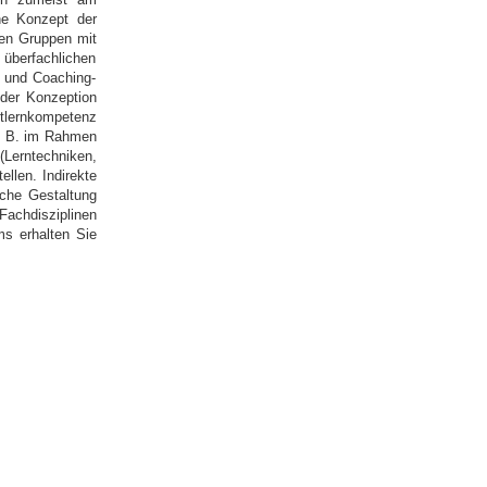
he Konzept der
nen Gruppen mit
überfachlichen
) und Coaching-
 der Konzeption
tlernkompetenz
 z. B. im Rahmen
ntechniken,
llen. Indirekte
sche Gestaltung
Fachdisziplinen
ms erhalten Sie