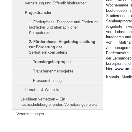
Vernetzung und Öffentlichkeitsarbeit
Wochenende st
kostenlosen Tr
Projekttransfer
Studierenden 
Seminarprogram
1. Förderphase: Diagnose und Förderung
Angebote in ve
fachlicher und überfachlicher
von Lehrveran
Kompetenzen
integrieren und
2. Förderphase: Angebotsgestaltung
von Maßnah
zur Förderung der
Zeitmanagement
Selbstlernkompetenz
Förderansätze 
der Lernumgebu
Transfergeberprojekt
konzipiert und
hier:
www.uni-k
Transfernehmerprojekte
Kontakt: Monik
Pressemitteilung
Literatur- & Weblinks
Lehrideen vernetzen – Ein
hochschulübergreifendes Vernetzungsprojekt
Veranstaltungen