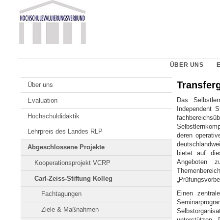
Zum
Johannes
Inhalt
Gutenberg-
springen
Universität
Mainz
ÜBER UNS
Transfer
Über uns
Das Selbstler
Evaluation
Independent S
Hochschuldidaktik
fachbereichsüb
Selbstlernkomp
Lehrpreis des Landes RLP
deren operati
deutschlandwei
Abgeschlossene Projekte
bietet auf di
Angeboten zu
Kooperationsprojekt VCRP
Themenbereic
Carl-Zeiss-Stiftung Kolleg
„Prüfungsvorbe
Einen zentrale
Fachtagungen
Seminarprogra
Ziele & Maßnahmen
Selbstorgani
unterstützen.