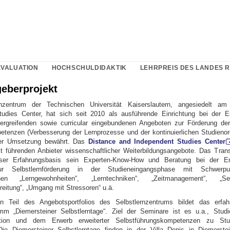
EVALUATION
HOCHSCHULDIDAKTIK
LEHRPREIS DES LANDES 
geberprojekt
nzentrum der Technischen Universität Kaiserslautern, angesiedelt a
tudies Center, hat sich seit 2010 als ausführende Einrichtung bei der E
ergreifenden sowie curricular eingebundenen Angeboten zur Förderung de
etenzen (Verbesserung der Lernprozesse und der kontinuierlichen Studienor
ver Umsetzung bewährt. Das
Distance and Independent Studies Center
t führenden Anbieter wissenschaftlicher Weiterbildungsangebote. Das Trans
eser Erfahrungsbasis sein Experten-Know-How und Beratung bei der E
r Selbstlernförderung in der Studieneingangsphase mit Schwer
hen „Lerngewohnheiten“, „Lerntechniken“, „Zeitmanagement“, „Selbs
reitung“, „Umgang mit Stressoren“ u.ä.
n Teil des Angebotsportfolios des Selbstlernzentrums bildet das erfahr
mm „Diemersteiner Selbstlerntage“. Ziel der Seminare ist es u.a., Studi
sation und dem Erwerb erweiterter Selbstführungskompetenzen zu Stu
 Die Diemersteiner Selbstlerntage finden in der Villa Denis in Diemerst