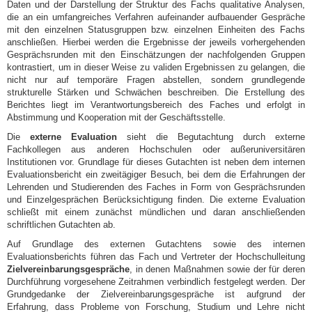
Daten und der Darstellung der Struktur des Fachs qualitative Analysen,
die an ein umfangreiches Verfahren aufeinander aufbauender Gespräche
mit den einzelnen Statusgruppen bzw. einzelnen Einheiten des Fachs
anschließen. Hierbei werden die Ergebnisse der jeweils vorhergehenden
Gesprächsrunden mit den Einschätzungen der nachfolgenden Gruppen
kontrastiert, um in dieser Weise zu validen Ergebnissen zu gelangen, die
nicht nur auf temporäre Fragen abstellen, sondern grundlegende
strukturelle Stärken und Schwächen beschreiben. Die Erstellung des
Berichtes liegt im Verantwortungsbereich des Faches und erfolgt in
Abstimmung und Kooperation mit der Geschäftsstelle.
Die
externe Evaluation
sieht die Begutachtung durch externe
Fachkollegen aus anderen Hochschulen oder außeruniversitären
Institutionen vor. Grundlage für dieses Gutachten ist neben dem internen
Evaluationsbericht ein zweitägiger Besuch, bei dem die Erfahrungen der
Lehrenden und Studierenden des Faches in Form von Gesprächsrunden
und Einzelgesprächen Berücksichtigung finden. Die externe Evaluation
schließt mit einem zunächst mündlichen und daran anschließenden
schriftlichen Gutachten ab.
Auf Grundlage des externen Gutachtens sowie des internen
Evaluationsberichts führen das Fach und Vertreter der Hochschulleitung
Zielvereinbarungsgespräche
, in denen Maßnahmen sowie der für deren
Durchführung vorgesehene Zeitrahmen verbindlich festgelegt werden. Der
Grundgedanke der Zielvereinbarungsgespräche ist aufgrund der
Erfahrung, dass Probleme von Forschung, Studium und Lehre nicht