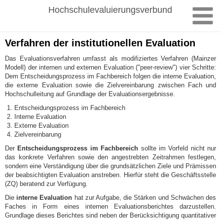
Zum
Hochschulevaluierungsverbund
Inhalt
springen
Verfahren der institutionellen Evaluation
Das Evaluationsverfahren umfasst als modifiziertes Verfahren (Mainzer
Modell) der internen und externen Evaluation ("peer-review") vier Schritte:
Dem Entscheidungsprozess im Fachbereich folgen die interne Evaluation,
die externe Evaluation sowie die Zielvereinbarung zwischen Fach und
Hochschulleitung auf Grundlage der Evaluationsergebnisse.
Entscheidungsprozess im Fachbereich
Interne Evaluation
Externe Evaluation
Zielvereinbarung
Der
Entscheidungsprozess im Fachbereich
sollte im Vorfeld nicht nur
das konkrete Verfahren sowie den angestrebten Zeitrahmen festlegen,
sondern eine Verständigung über die grundsätzlichen Ziele und Prämissen
der beabsichtigten Evaluation anstreben. Hierfür steht die Geschäftsstelle
(ZQ) beratend zur Verfügung.
Die
interne Evaluation
hat zur Aufgabe, die Stärken und Schwächen des
Faches in Form eines internen Evaluationsberichtes darzustellen.
Grundlage dieses Berichtes sind neben der Berücksichtigung quantitativer