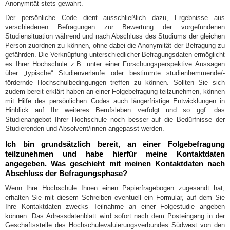
Anonymität stets gewahrt.
Der persönliche Code dient ausschließlich dazu, Ergebnisse aus
verschiedenen Befragungen zur Bewertung der vorgefundenen
Studiensituation während und nach Abschluss des Studiums der gleichen
Person zuordnen zu können, ohne dabei die Anonymität der Befragung zu
gefährden. Die Verknüpfung unterschiedlicher Befragungsdaten ermöglicht
es Ihrer Hochschule z.B. unter einer Forschungsperspektive Aussagen
über „typische“ Studienverläufe oder bestimmte studienhemmende/-
fördernde Hochschulbedingungen treffen zu können. Sollten Sie sich
zudem bereit erklärt haben an einer Folgebefragung teilzunehmen, können
mit Hilfe des persönlichen Codes auch längerfristige Entwicklungen in
Hinblick auf Ihr weiteres Berufsleben verfolgt und so ggf. das
Studienangebot Ihrer Hochschule noch besser auf die Bedürfnisse der
Studierenden und Absolvent/innen angepasst werden.
Ich bin grundsätzlich bereit, an einer Folgebefragung
teilzunehmen und habe hierfür meine Kontaktdaten
angegeben. Was geschieht mit meinen Kontaktdaten nach
Abschluss der Befragungsphase?
Wenn Ihre Hochschule Ihnen einen Papierfragebogen zugesandt hat,
erhalten Sie mit diesem Schreiben eventuell ein Formular, auf dem Sie
Ihre Kontaktdaten zwecks Teilnahme an einer Folgestudie angeben
können. Das Adressdatenblatt wird sofort nach dem Posteingang in der
Geschäftsstelle des Hochschulevaluierungsverbundes Südwest von den